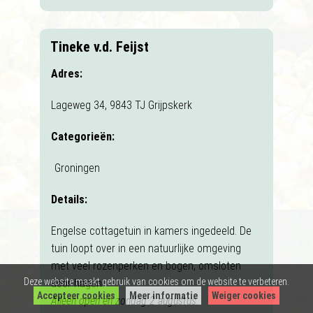
Tineke v.d. Feijst
Adres:
Lageweg 34, 9843 TJ Grijpskerk
Categorieën:
Groningen
Details:
Engelse cottagetuin in kamers ingedeeld. De
tuin loopt over in een natuurlijke omgeving
met veel rozenperken en bogen, omsloten
Deze website maakt gebruik van cookies om de website te verbeteren.
door hagen.
Accepteer cookies
Meer informatie
Weiger cookies
Alleen open en zondag 2 augustus.