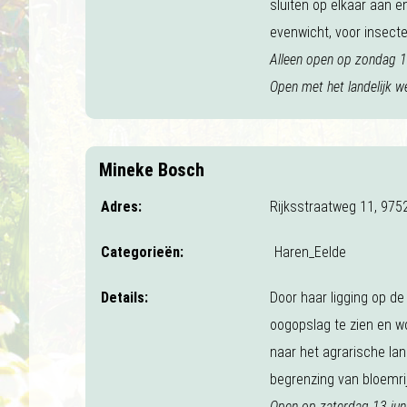
sluiten op elkaar aan e
evenwicht, voor insecte
Alleen open op zondag 14
Open met het landelijk w
Mineke Bosch
Adres:
Rijksstraatweg 11, 975
Categorieën:
Haren_Eelde
Details:
Door haar ligging op de
oogopslag te zien en wo
naar het agrarische l
begrenzing van bloemri
Open op zaterdag 13 juni