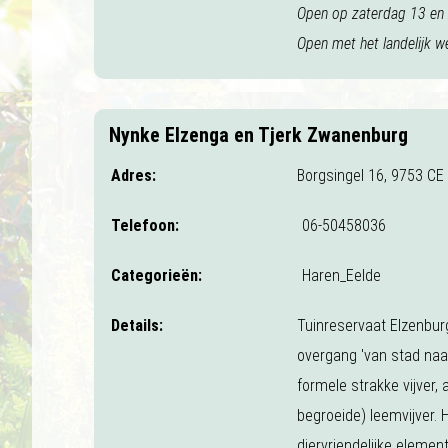
Open op zaterdag 13 en 
Open met het landelijk w
Nynke Elzenga en Tjerk Zwanenburg
Adres:
Borgsingel 16, 9753 CE
Telefoon:
06-50458036
Categorieën:
Haren_Eelde
Details:
Tuinreservaat Elzenburg
overgang 'van stad naa
formele strakke vijver,
begroeide) leemvijver. H
diervriendelijke eleme