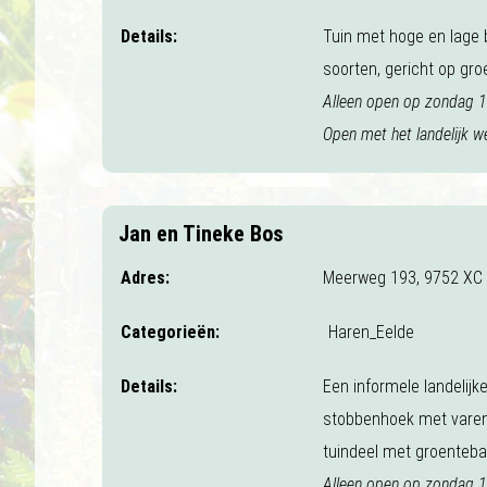
Details:
Tuin met hoge en lage 
soorten, gericht op groe
Alleen open op zondag 14
Open met het landelijk w
Jan en Tineke Bos
Adres:
Meerweg 193, 9752 XC
Categorieën:
Haren_Eelde
Details:
Een informele landelij
stobbenhoek met varens
tuindeel met groentebak
Alleen open op zondag 14