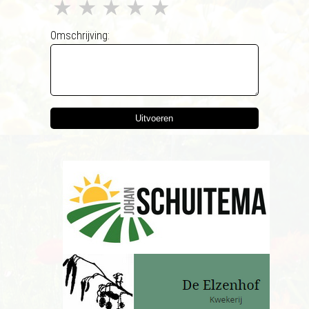
★
★
★
★
★
Omschrijving:
Uitvoeren