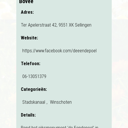
Bovée
Adres:
Ter Apelerstraat 42, 9551 XK Sellingen
Website:
https://www.facebook.com/deeendepoel
Telefoon:
06-13051379
Categorieën:
Stadskanaal
,
Winschoten
Details:
Rond het rijksmonument 'de Eendepoel' in